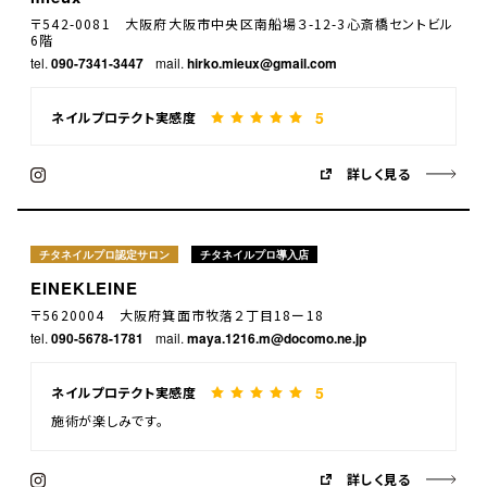
〒542-0081 大阪府大阪市中央区南船場３-12-3心斎橋セントビル
6階
tel.
090-7341-3447
mail.
hirko.mieux@gmail.com
5
ネイルプロテクト実感度
詳しく見る
チタネイルプロ認定サロン
チタネイルプロ導入店
EINEKLEINE
〒5620004 大阪府箕面市牧落２丁目18ー18
tel.
090-5678-1781
mail.
maya.1216.m@docomo.ne.jp
5
ネイルプロテクト実感度
施術が楽しみです。
詳しく見る