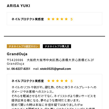
ARISA YUKI
5
ネイルプロテクト実感度
チタネイルプロ認定サロン
チタネイルプロ導入店
GrandOuja
〒5420086 大阪府大阪市中央区西心斎橋大京心斎橋ビル2F
GrandOuja
tel.
06-6227-8251
mail.
stoic0525@gmail.com
5
ネイルプロテクト実感度
ネイルのリフトや剥がれ、硬化熱、それに伴うネイルプレートへの
ダメージやお客様へのストレス。
それらを軽減させるだけでなく、ネイリストがより良いサービスを
提供出来る様になる、夢のような商材だと思います。
初めて聞いた時は本当に半信半疑ではありましたがw
メカニズムを理解すると、何も難しくはなくとてもシンプルな使用