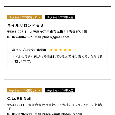
チタネイルプロ認定サロン
チタネイルプロ導入店
ネイルサロンＰ＆Ｂ
〒596-0054 大阪府岸和田市宮本町2-8秀幸ビル1階
tel.
072-488-7367
mail.
pbnail@gmail.com
5
ネイルプロテクト実感度
ネイルの浮きや剥がれで悩まれているお客様に喜んでいただける
と嬉しいです。
チタネイルプロ認定サロン
チタネイルプロ導入店
C.LuRE Nail
〒5330011 大阪府大阪市東淀川区大桐2-9-7ラ•フォーレ上新庄
1F
tel.
06-6370-3721
mail.
brace.kamisinjo@nifty.com