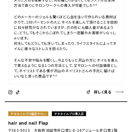
方法で直ぐにサロンワークへの導入が可能でした^^
どのメーカーのジェルも驚くほど心血を注いで作られいる商材ば
かりで、100パーセントの人にネイルを楽しんで頂けることを目的
に日々研究がなされていますが、爪の形にも個人差があるよう
に、どうしてもそこからこぼれてしまう一定層のお客様がいらっし
ゃいます。
何をしてもどうしても浮いてしまったり、ライフスタイルによってネ
イルに様々なストレスを抱えたり。
そんな不安や悩みを軽くし、今よりもっと沢山の方にネイルを楽ん
で貰えるようになる1つの方法として、又サロンへの付加価値とし
て、ネイリストである僕が沢山のネイリストさんの手元に届けば
いいなと思った商品です^^
詳しく見る
チタネイルプロ認定サロン
チタネイルプロ導入店
hair and nail Flap
〒563-0023 大阪府池田市井口堂1-8-24アジュール井口堂1階