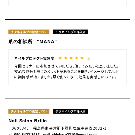
チタネイルプロ認定サロン
チタネイルプロ導入店
爪の相談所 "MANA"
5
ネイルプロテクト実感度
今回セミナーに参加させていただき、使ってみたいと思いました。
安心な成分と多くのメリットがあることを聞き、イメージして以上
に期待感が持てました。早く使ってみて、効果を実感したいです。
チタネイルプロ認定サロン
チタネイルプロ導入店
Nail Salon Brillo
〒9695345 福島県南会津郡下郷町塩生字遠表2032-1
tel.
090-8423-3983
mail.
shioharu2310@gmail.com