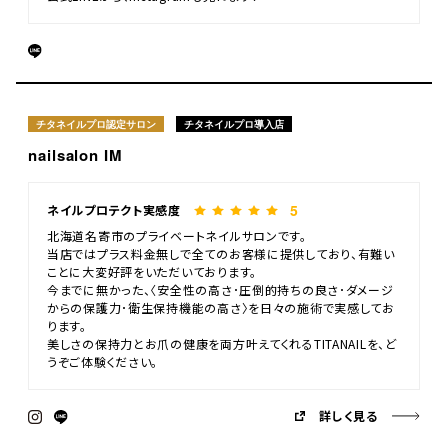
チタネイルプロ認定サロン
チタネイルプロ導入店
nailsalon IM
5
ネイルプロテクト実感度
北海道名寄市のプライベートネイルサロンです。
当店ではプラス料金無しで全てのお客様に提供しており、有難い
ことに大変好評をいただいております。
今までに無かった、〈安全性の高さ･圧倒的持ちの良さ･ダメージ
からの保護力･衛生保持機能の高さ〉を日々の施術で実感してお
ります。
美しさの保持力とお爪の健康を両方叶えてくれるTITANAILを、ど
うぞご体験ください。
詳しく見る