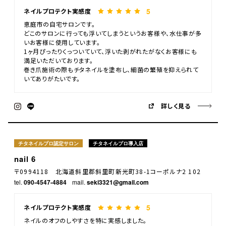
5
ネイルプロテクト実感度
恵庭市の自宅サロンです。
どこのサロンに行っても浮いてしまうというお客様や、水仕事が多
いお客様に使用しています。
1ヶ月ぴったりくっついていて、浮いた剥がれたがなくお客様にも
満足いただいております。
巻き爪施術の際もチタネイルを塗布し、細菌の繁殖を抑えられて
いてありがたいです。
詳しく見る
チタネイルプロ認定サロン
チタネイルプロ導入店
nail 6
〒0994118 北海道斜里郡斜里町新光町38-1コーポルナ2 102
tel.
090-4547-4884
mail.
seki3321@gmail.com
5
ネイルプロテクト実感度
ネイルのオフのしやすさを特に実感しました。