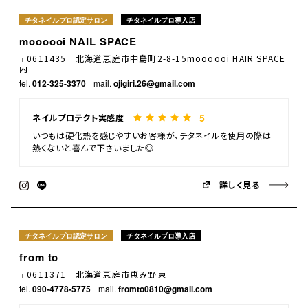
チタネイルプロ認定サロン
チタネイルプロ導入店
moooooi NAIL SPACE
〒0611435 北海道恵庭市中島町2-8-15moooooi HAIR SPACE
内
tel.
012-325-3370
mail.
ojigiri.26@gmail.com
5
ネイルプロテクト実感度
いつもは硬化熱を感じやすいお客様が、チタネイルを使用の際は
熱くないと喜んで下さいました◎
詳しく見る
チタネイルプロ認定サロン
チタネイルプロ導入店
from to
〒0611371 北海道恵庭市恵み野東
tel.
090-4778-5775
mail.
fromto0810@gmail.com