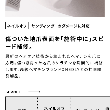
ネイルオフ
サンディング
のダメージに対応
傷ついた地爪表面を「施術中に」スピ
ード補修。
最新のヘアケア技術から生まれたヘマチンを爪に
応用。傷つき弱った地爪のケラチンを瞬間的に補修
します。高級ヘマチンブランドONEDLYとの共同開
発製品。
SCROLL
油
ネイルオフ