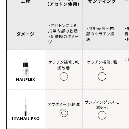
工程
サンディング
（アセトン使用）
・アセトンによる
・爪甲表面〜内
・
爪甲内部の乾燥
ダメージ
部のケラチン損
質
・剥離時のダメー
壊
・
ジ
ケラチン補修、乾
ケラチン補修、強
燥改善
化
NAILPLEX
サンディングレスに
オフダメージ軽減
（選択可）
TITANAIL PRO