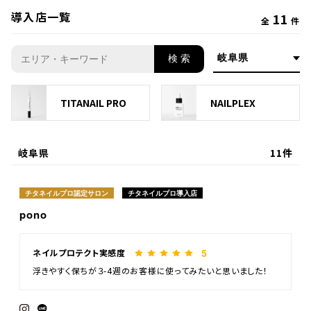
導入店一覧
11
全
件
検 索
TITANAIL PRO
NAILPLEX
岐阜県
11件
チタネイルプロ認定サロン
チタネイルプロ導入店
pono
5
ネイルプロテクト実感度
浮きやすく保ちが３-4週のお客様に使ってみたいと思いました！