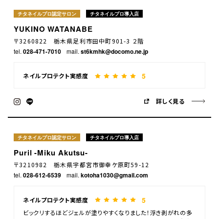
チタネイルプロ認定サロン
チタネイルプロ導入店
YUKINO WATANABE
〒3260822 栃木県足利市田中町901-3 ２階
tel.
028-471-7010
mail.
st6kmhk@docomo.ne.jp
5
ネイルプロテクト実感度
詳しく見る
チタネイルプロ認定サロン
チタネイルプロ導入店
Puril -Miku Akutsu-
〒3210982 栃木県宇都宮市御幸ケ原町59-12
tel.
028-612-6539
mail.
kotoha1030@gmail.com
5
ネイルプロテクト実感度
ビックリするほどジェルが塗りやすくなりました！浮き剥がれの多