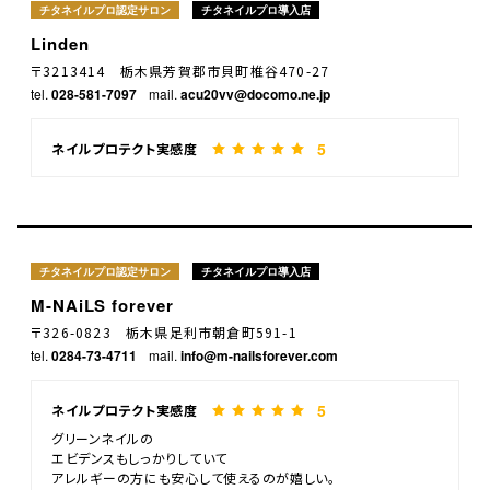
チタネイルプロ認定サロン
チタネイルプロ導入店
Linden
〒3213414 栃木県芳賀郡市貝町椎谷470-27
tel.
028-581-7097
mail.
acu20vv@docomo.ne.jp
5
ネイルプロテクト実感度
チタネイルプロ認定サロン
チタネイルプロ導入店
M-NAiLS forever
〒326-0823 栃木県足利市朝倉町591-1
tel.
0284-73-4711
mail.
info@m-nailsforever.com
5
ネイルプロテクト実感度
グリーンネイルの
エビデンスもしっかりしていて
アレルギーの方にも安心して使えるのが嬉しい。