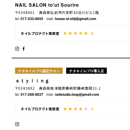
NAIL SALON to'ut Sourire
〒0368001 青森県弘前市代官町43古川ビル1階
tel.
017-232-8655
mail.
house.of.ohji@gmail.com
5
ネイルプロテクト実感度
チタネイルプロ認定サロン
チタネイルプロ導入店
ｓｔｙｌｉｎｇ
〒0383802 青森県南津軽郡藤崎町藤崎豊岡51-1
tel.
017-288-6837
mail.
nailstudio.loop@gmail.com
4
ネイルプロテクト実感度