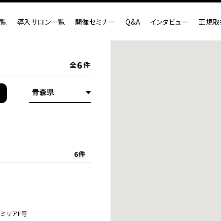
覧
導入サロン一覧
開催セミナー
Q&A
インタビュー
正規取
6
全
件
6件
ァミリアF号