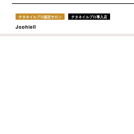
チタネイルプロ認定サロン
チタネイルプロ導入店
Jophiell
5
ネイルプロテクト実感度
使用するのが楽しみです♪
ネイル、
［チタネイル］
よりナチ
解決力重
チタネイルプロ認定サロン
チタネイルプロ導入店
トップ
Q&A
PISM nail studio
チタネイルについて
インタビュー
製品一覧
正規取扱店
5
ネイルプロテクト実感度
導入サロン一覧
会社概要
開催セミナー