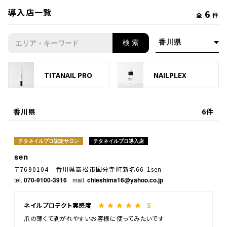
導入店一覧
6
全
件
検 索
TITANAIL PRO
NAILPLEX
香川県
6件
チタネイルプロ認定サロン
チタネイルプロ導入店
sen
〒7690104 香川県高松市国分寺町新名66-1sen
tel.
070-9100-3916
mail.
chieshima16@yahoo.co.jp
5
ネイルプロテクト実感度
爪の薄くて剥がれやすいお客様に使ってみたいです