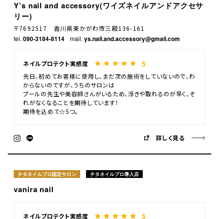
Y’s nail and accessory(ワイズネイルアンドアクセサ
リー)
〒7692517 香川県東かがわ市三殿136-161
tel.
090-3184-8114
mail.
ys.nail.and.accessory@gmail.com
5
ネイルプロテクト実感度
先日、初めてお客様に使用し、まだ次の施術をしていないので、わ
からないのですが、うちのサロンは
プールの先生や美容師さんがいるため、浮きや取れるのが早く、そ
れがなくなることを期待しています！
期待を込めて☆5つ。
詳しく見る
チタネイルプロ認定サロン
チタネイルプロ導入店
vanira nail
5
ネイルプロテクト実感度