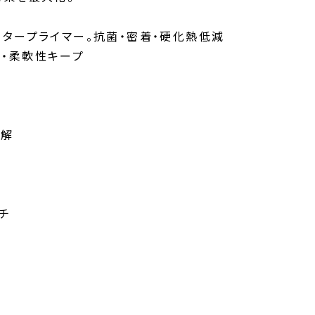
ウォータープライマー。抗菌・密着・硬化熱低減
予防・柔軟性キープ
ン
理解
チ