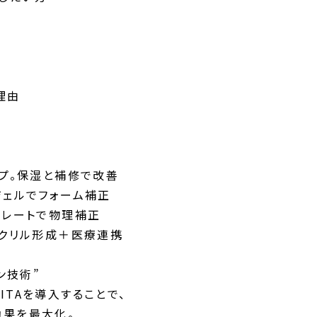
理由
イプ。保湿と補修で改善
ジェルでフォーム補正
プレートで物理補正
アクリル形成＋医療連携
ン技術”
ITAを導入することで、
効果を最大化。