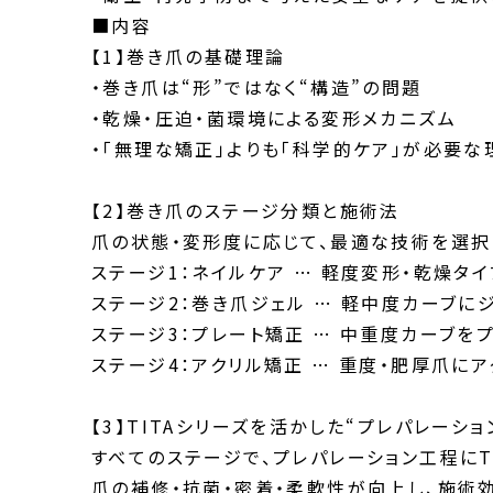
■内容
【1】巻き爪の基礎理論
・巻き爪は“形”ではなく“構造”の問題
・乾燥・圧迫・菌環境による変形メカニズム
・「無理な矯正」よりも「科学的ケア」が必要な
【2】巻き爪のステージ分類と施術法
爪の状態・変形度に応じて、最適な技術を選択
ステージ1：ネイルケア … 軽度変形・乾燥タ
ステージ2：巻き爪ジェル … 軽中度カーブに
ステージ3：プレート矯正 … 中重度カーブを
ステージ4：アクリル矯正 … 重度・肥厚爪に
【3】TITAシリーズを活かした“プレパレーショ
すべてのステージで、プレパレーション工程にT
爪の補修・抗菌・密着・柔軟性が向上し、施術